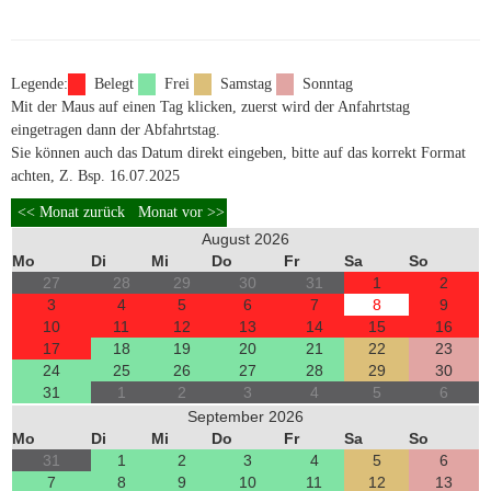
Legende:
Belegt
Frei
Samstag
Sonntag
Mit der Maus auf einen Tag klicken, zuerst wird der Anfahrtstag
eingetragen dann der Abfahrtstag.
Sie können auch das Datum direkt eingeben, bitte auf das korrekt Format
achten, Z. Bsp. 16.07.2025
August 2026
Mo
Di
Mi
Do
Fr
Sa
So
27
28
29
30
31
1
2
3
4
5
6
7
8
9
10
11
12
13
14
15
16
17
18
19
20
21
22
23
24
25
26
27
28
29
30
31
1
2
3
4
5
6
September 2026
Mo
Di
Mi
Do
Fr
Sa
So
31
1
2
3
4
5
6
7
8
9
10
11
12
13